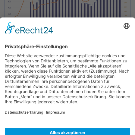
BIENENZUCHTVEREIN SULZBACH-ROSENBERG
1871 E.V.
1. Vorsitzender
Matthias Bohmann
Siebeneichen 13
92237 Sulzbach-Rosenberg
Tel.:
+49 (0)9661 9069595
E-Mail:
vorstand@bienenzuchtverein-sulzbach-
rosenberg.de