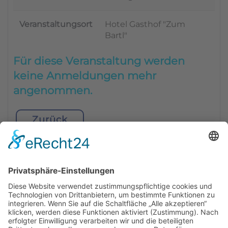
Veranstaltungsort
Hotel Gasthof "Zum
Bartl"
Für diese Veranstaltung werden
keine Anmeldungen mehr
angenommen.
Zurück
BIENENZUCHTVEREIN SULZBACH-ROSENBERG
1871 E.V.
1. Vorsitzender