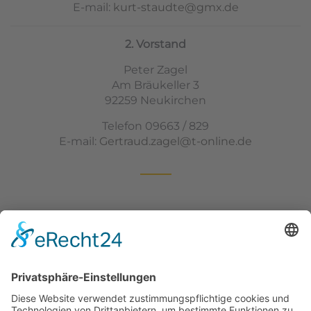
E-mail:
kurt-staudte@gmx.de
2. Vorstand
Peter Zagel
Am Bräukeller 3
92259 Neukirchen
Telefon 09663 / 829
E-mail:
Gertraud.zagel@t-online.de
BIENENZUCHTVEREIN SULZBACH-ROSENBERG