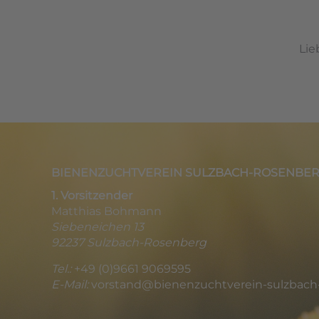
Lie
BIENENZUCHTVEREIN SULZBACH-ROSENBERG 1
1. Vorsitzender
Matthias Bohmann
Siebeneichen 13
92237 Sulzbach-Rosenberg
Tel.:
+49 (0)9661 9069595
E-Mail:
vorstand@bienenzuchtverein-sulzbach