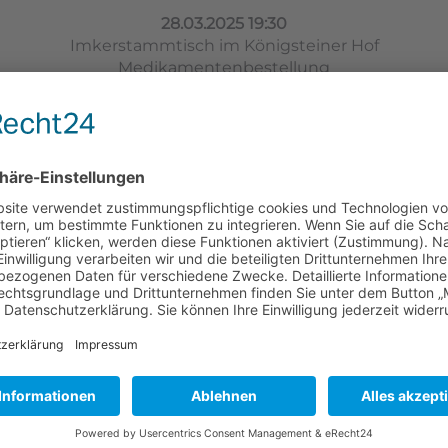
28.03.2025 19:30
Imkerstammtisch im Königsteiner Hof
Medikamentenbestellung
01.05.2025
Markt der Genüsse in Königstein
16.05.2025 19:30
Jahresshauptversammlung im Königsteiner Hof
Bestellung von Bienenfutter
07.06.2025 15:00
Imkerstammtisch, Treffen bei Jan in Achtel,
Lindenwirtin
25.07.2025 19:30
Imkerstammtisch im Königsteiner Hof
Varroabehandlung