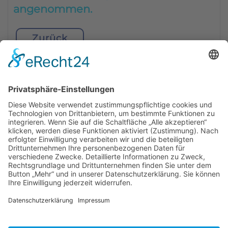
angenommen.
Zurück
BIENENZUCHTVEREIN SULZBACH-ROSENBERG
1871 E.V.
1. Vorsitzender
Matthias Bohmann
Siebeneichen 13
92237 Sulzbach-Rosenberg
Tel.:
+49 (0)9661 9069595
E-Mail:
vorstand@bienenzuchtverein-sulzbach-
rosenberg.de