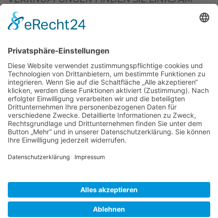
OBEREN SEITENRAND)
.
BIENENZUCHTVEREIN SULZBACH-ROSENBERG
1871 E.V.
1. Vorsitzender
Matthias Bohmann
Siebeneichen 13
92237 Sulzbach-Rosenberg
Tel.:
+49 (0)9661 9069595
E-Mail:
vorstand@bienenzuchtverein-sulzbach-
rosenberg.de
Copyright © Bienenzuchtverein