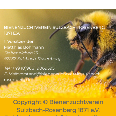
BIENENZUCHTVEREIN SULZBACH-ROSENBERG
1871 E.V.
1. Vorsitzender
Matthias Bohmann
Siebeneichen 13
92237 Sulzbach-Rosenberg
Tel.:
+49 (0)9661 9069595
E-Mail:
vorstand@bienenzuchtverein-sulzbach-
rosenberg.de
Copyright © Bienenzuchtverein
Sulzbach-Rosenberg 1871 e.V.