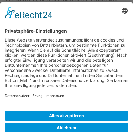
OBEREN SEITENRAND)
.
BIENENZUCHTVEREIN SULZBACH-ROSENBERG
1871 E.V.
1. Vorsitzender
Matthias Bohmann
Siebeneichen 13
92237 Sulzbach-Rosenberg
Tel.:
+49 (0)9661 9069595
E-Mail:
vorstand@bienenzuchtverein-sulzbach-
rosenberg.de
Copyright © Bienenzuchtverein