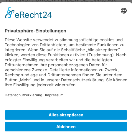
OBEREN SEITENRAND)
.
BIENENZUCHTVEREIN SULZBACH-ROSENBERG
1871 E.V.
1. Vorsitzender
Matthias Bohmann
Siebeneichen 13
92237 Sulzbach-Rosenberg
Tel.:
+49 (0)9661 9069595
E-Mail:
vorstand@bienenzuchtverein-sulzbach-
rosenberg.de
Copyright © Bienenzuchtverein