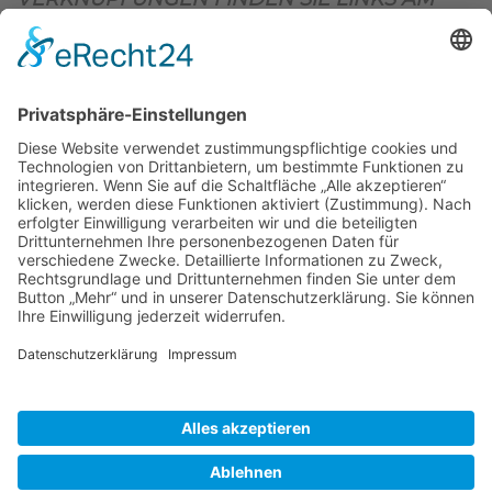
OBEREN SEITENRAND)
.
BIENENZUCHTVEREIN SULZBACH-ROSENBERG
1871 E.V.
1. Vorsitzender
Matthias Bohmann
Siebeneichen 13
92237 Sulzbach-Rosenberg
Tel.:
+49 (0)9661 9069595
E-Mail:
vorstand@bienenzuchtverein-sulzbach-
rosenberg.de
Copyright © Bienenzuchtverein