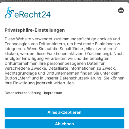
OBEREN SEITENRAND)
.
BIENENZUCHTVEREIN SULZBACH-ROSENBERG
1871 E.V.
1. Vorsitzender
Matthias Bohmann
Siebeneichen 13
92237 Sulzbach-Rosenberg
Tel.:
+49 (0)9661 9069595
E-Mail:
vorstand@bienenzuchtverein-sulzbach-
rosenberg.de
Copyright © Bienenzuchtverein