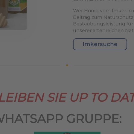
Wer Honig vom Imker in d
Beitrag zum Naturschutz,
Bestäubungsleistung für
unserer artenreichen Nat
Imkersuche
LEIBEN SIE UP TO DAT
WHATSAPP GRUPPE: