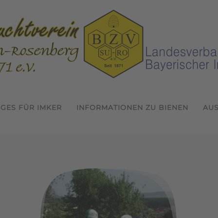
IGES FÜR IMKER
INFORMATIONEN ZU BIENEN
AU
Willkommen beim Bienenzuchtver
Termine 2024
In der Gemeinschaft Imkern
8. Bayerisches Jungimkert
1. Probeimkertag 2024
1. Saatgutspekakulu
Wissen erwerben 
inschaft Imk