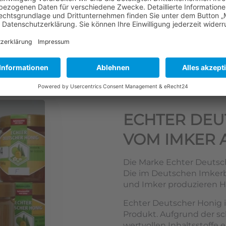
ECHTER DEU
VOM IMKER 
Die Marke Echter Deutsch
Die im Deutschen Imke
und Imker produzieren Ho
Echter Deutscher Honig i
Produkt. Aufgrund der s
wertvollen Inhaltsstoffe e