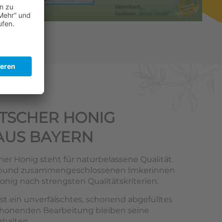
TSCHER HONIG
AUS BAYERN
er Honig steht für naturbelassene Qualität.
rbund zusammengeschlossenen Imkerinnen
nig nach strengsten Qualitätskriterien.
st ein unverfälschtes, schonend abgefülltes
chonenden Bearbeitung bleiben seine
rhalten.