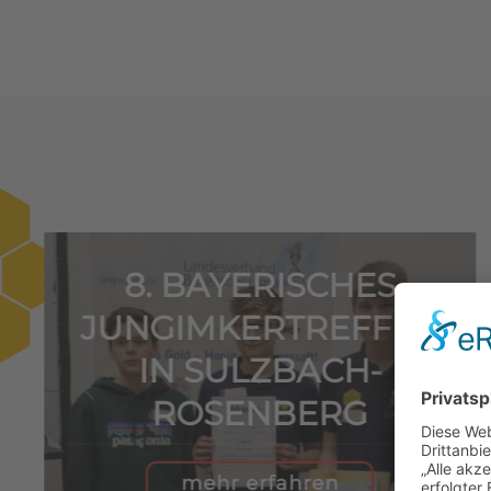
8. BAYERISCHES
JUNGIMKERTREFFEN
IN SULZBACH-
ROSENBERG
mehr erfahren