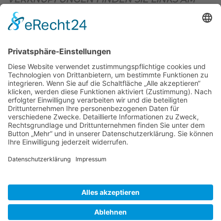
OBEREN SEITENRAND)
.
BIENENZUCHTVEREIN SULZBACH-ROSENBERG
1871 E.V.
1. Vorsitzender
Matthias Bohmann
Siebeneichen 13
92237 Sulzbach-Rosenberg
Tel.:
+49 (0)9661 9069595
E-Mail:
vorstand@bienenzuchtverein-sulzbach-
rosenberg.de
Copyright © Bienenzuchtverein