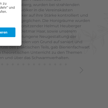
bach-Rosenberg, wurden bei strahlenden
hen Bienenvölker in die Vereinskästen
 alle Völker auf ihre Stärke kontrolliert und
echend ausgeglichen. Die Honigräume wurden
freigegeben. Vorsitzender Helmut Heuberger
hsimker Dietmar Haar, sowie unserem
 für die gelungene Neugestaltung der
nskästen wurden von Grund auf saniert und
luss des praktischen Teils, gab Bienenfachwart
en theoretischen Unterricht zu den Themen
en und über das Schwarmverhalten.