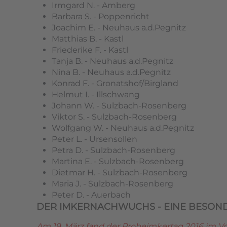
Irmgard N. - Amberg
Barbara S. - Poppenricht
Joachim E. - Neuhaus a.d.Pegnitz
Matthias B. - Kastl
Friederike F. - Kastl
Tanja B. - Neuhaus a.d.Pegnitz
Nina B. - Neuhaus a.d.Pegnitz
Konrad F. - Gronatshof/Birgland
Helmut I. - Illschwang
Johann W. - Sulzbach-Rosenberg
Viktor S. - Sulzbach-Rosenberg
Wolfgang W. - Neuhaus a.d.Pegnitz
Peter L. - Ursensollen
Petra D. - Sulzbach-Rosenberg
Martina E. - Sulzbach-Rosenberg
Dietmar H. - Sulzbach-Rosenberg
Maria J. - Sulzbach-Rosenberg
Peter D. - Auerbach
DER IMKERNACHWUCHS - EINE BESON
Am 19. März fand der Probeimkertag 2016 im Vo