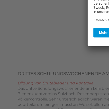
DRITTES SCHULUNGSWOCHENENDE AM
Bildung von Brutableger und Kontrolle
Das dritte Schulungswochenende am Lehrbie
Bienenzuchtvereins Sulzbach-Rosenberg, stan
Völkerkontrolle. Sehr unterschiedlich waren hie
beurteilen. In einigen mussten Weiselzellen 