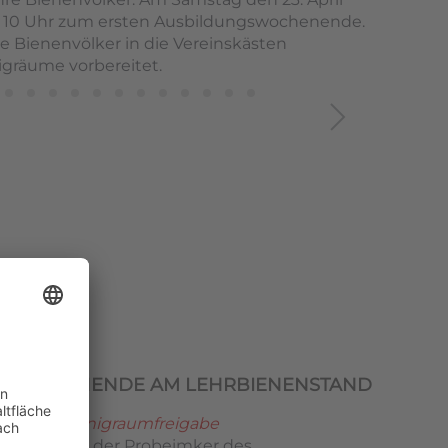
um 10 Uhr zum ersten Ausbildungswochenende.
 Bienenvölker in die Vereinskästen
gräume vorbereitet.
SWOCHENENDE AM LEHRBIENENSTAND
ker und Honigraumfreigabe
ochenende der Probeimker des