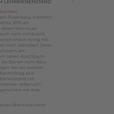
M LEHRBIENENSTAND
obeimker
ach-Rosenberg, starteten
gernte 2016 am
 dieses Abenteuer
uch nicht enttäuscht.
seinen ersten Honig mit
 es noch obendrauf. Denn
nschwarm am
nem nahen Kirschbaum
die Bienen nicht dazu
ngen. Bei der zweiten
Nachmittag eine
rbienenstand mit
hsimker ließen sich
enschirm mit ihrer
 neues Abenteuer beim