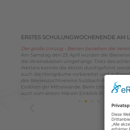
ERSTES SCHULUNGWOCHENENDE AM 
Der große Umzug - Bienen beziehen die Verei
Am Samstag den 23. April wurden die Bienenvö
die Vereinskästen umgehängt. Trotz des schl
Wetters konnte die Aktion durchgeführt werd
auch die Honigräume vorbereitet und aufgese
des Bienenzuchtvereins Sulzbach-Rosenberg le
Einlöten der Mittelwände. Beim Umsetzen der
auch zum ersten Mal ein Einblick in das Bien