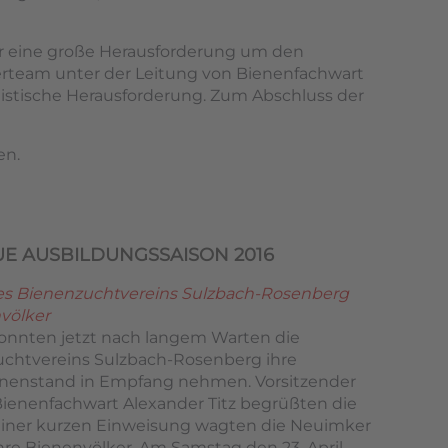
er eine große Herausforderung um den
rteam unter der Leitung von Bienenfachwart
ogistische Herausforderung. Zum Abschluss der
en.
EUE AUSBILDUNGSSAISON 2016
es Bienenzuchtvereins Sulzbach-Rosenberg
völker
 konnten jetzt nach langem Warten die
chtvereins Sulzbach-Rosenberg ihre
enenstand in Empfang nehmen. Vorsitzender
enenfachwart Alexander Titz begrüßten die
iner kurzen Einweisung wagten die Neuimker
Ihre Bienenvölker. Am Samstag den 23. April