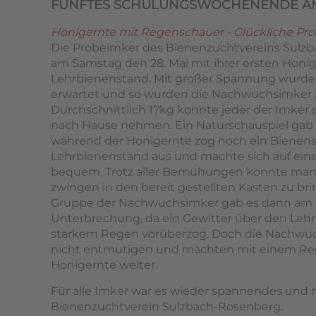
FÜNFTES SCHULUNGSWOCHENENDE A
Honigernte mit Regenschauer - Glückliche Pr
Die Probeimker des Bienenzuchtvereins Sulzb
am Samstag den 28. Mai mit ihrer ersten Honi
Lehrbienenstand. Mit großer Spannung wurde
erwartet und so wurden die Nachwuchsimker a
Durchschnittlich 17kg konnte jeder der Imker 
nach Hause nehmen. Ein Naturschauspiel gab
während der Honigernte zog noch ein Biene
Lehrbienenstand aus und machte sich auf ei
bequem. Trotz aller Bemühungen konnte man 
zwingen in den bereit gestellten Kasten zu bri
Gruppe der Nachwuchsimker gab es dann am 
Unterbrechung, da ein Gewitter über den Leh
starkem Regen vorüberzog. Doch die Nachwuc
nicht entmutigen und machten mit einem Reg
Honigernte weiter.
Für alle Imker war es wieder spannendes und
Bienenzuchtverein Sulzbach-Rosenberg.