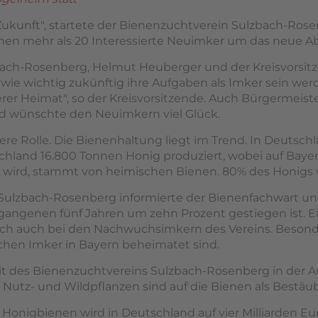
Zukunft", startete der Bienenzuchtverein Sulzbach-Rose
n mehr als 20 Interessierte Neuimker um das neue Abe
bach-Rosenberg, Helmut Heuberger und der Kreisvorsi
e wichtig zukünftig ihre Aufgaben als Imker sein werd
er Heimat", so der Kreisvorsitzende. Auch Bürgermeist
 wünschte den Neuimkern viel Glück.
e Rolle. Die Bienenhaltung liegt im Trend. In Deutsch
hland 16.800 Tonnen Honig produziert, wobei auf Bayern
t wird, stammt von heimischen Bienen. 80% des Honigs w
lzbach-Rosenberg informierte der Bienenfachwart und Pr
rgangenen fünf Jahren um zehn Prozent gestiegen ist. Ei
 sich auch bei den Nachwuchsimkern des Vereins. Besond
chen Imker in Bayern beheimatet sind.
t des Bienenzuchtvereins Sulzbach-Rosenberg in der Au
Nutz- und Wildpflanzen sind auf die Bienen als Bestäu
 Honigbienen wird in Deutschland auf vier Milliarden Eur