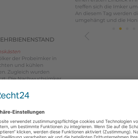
treffen sich die Imker 
An diesem Tag werden die
umgehängt und die Honi
LEHRBIENENSTAND
nskästen
lker der Probeimker in
echten und kühlen
en. Zugleich wurden
tzt. Die Nachwuchsimker
rnten dabei das richtige
 Bienenvölker konnte
envolk gemacht werden.
ZWEITES SCHULUNG
Umsetzen der Bienenvöl
Am zweiten Schulungsw