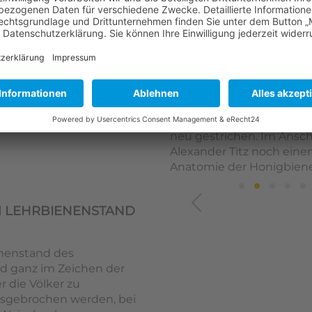
Bienenzuchtvereins Sulz
Sonnenschein die restlic
umgehängt. Danach wurden
mit schwächeren entspr
jetzt bei allen Völkern 
dankte unserem Nachwuc
Betreuer Stefan Hubmann
Bienenkästen. Die Verei
neu gestrichen. Im Ansch
Alexander Titz noch ein
Anatomie der Honigbien
 LEHRBIENENSTAND
nenstand des
d ganz im Zeichen der
r die Völker zu
ausgebrochen werden, bei