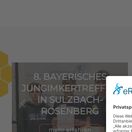
8. BAYERISCHES
JUNGIMKERTREFFEN
IN SULZBACH-
ROSENBERG
mehr erfahren