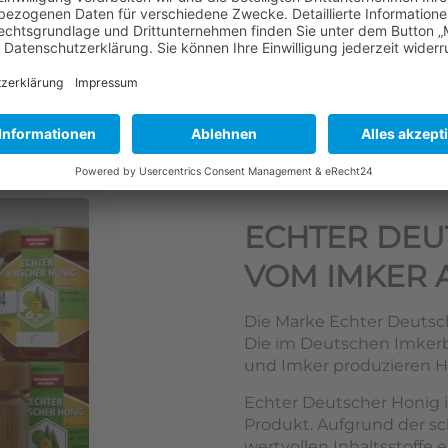
ECHTER DEU
VOM IMKER 
Die Marke Echter Deutsch
Die im Deutschen Imke
und Imker produzieren Ho
Echter Deutscher Honig i
Produkt. Aufgrund der s
wertvollen Inhaltsstoffe e