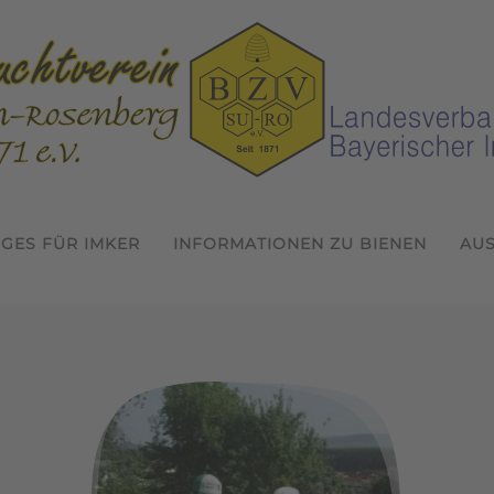
IGES FÜR IMKER
INFORMATIONEN ZU BIENEN
AU
Willkommen beim Bienenzuchtver
Termine 2024
In der Gemeinschaft Imkern
8. Bayerisches Jungimkert
1. Probeimkertag 2024
1. Saatgutspekakulu
Wissen erwerben 
inschaft Imk