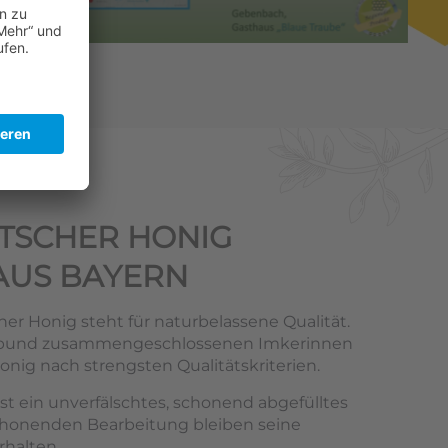
TSCHER HONIG
AUS BAYERN
er Honig steht für naturbelassene Qualität.
rbund zusammengeschlossenen Imkerinnen
nig nach strengsten Qualitätskriterien.
st ein unverfälschtes, schonend abgefülltes
chonenden Bearbeitung bleiben seine
rhalten.