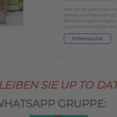
Wer Honig vom Imker in d
Beitrag zum Naturschutz,
Bestäubungsleistung für
unserer artenreichen Nat
Imkersuche
LEIBEN SIE UP TO DAT
WHATSAPP GRUPPE: