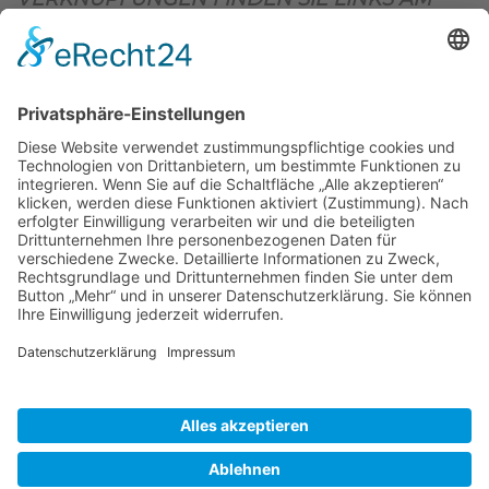
OBEREN SEITENRAND)
.
BIENENZUCHTVEREIN SULZBACH-ROSENBERG
1871 E.V.
1. Vorsitzender
Matthias Bohmann
Siebeneichen 13
92237 Sulzbach-Rosenberg
Tel.:
+49 (0)9661 9069595
E-Mail:
vorstand@bienenzuchtverein-sulzbach-
rosenberg.de
Copyright © Bienenzuchtverein