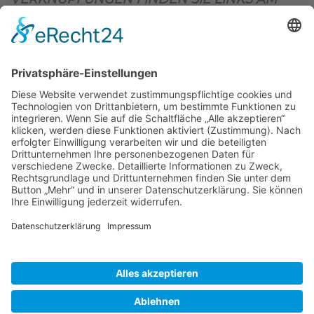
OBEREN SEITENRAND)
.
BIENENZUCHTVEREIN SULZBACH-ROSENBERG
1871 E.V.
1. Vorsitzender
Matthias Bohmann
Siebeneichen 13
92237 Sulzbach-Rosenberg
Tel.:
+49 (0)9661 9069595
E-Mail:
vorstand@bienenzuchtverein-sulzbach-
rosenberg.de
Copyright © Bienenzuchtverein